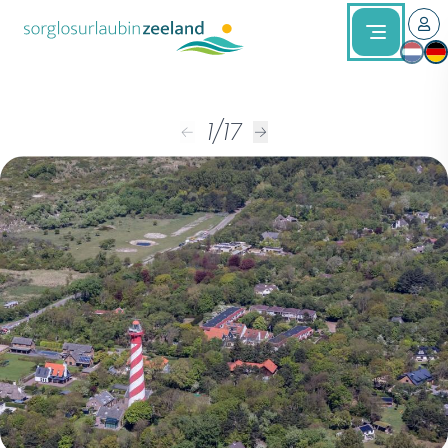
1
/
17
←
→