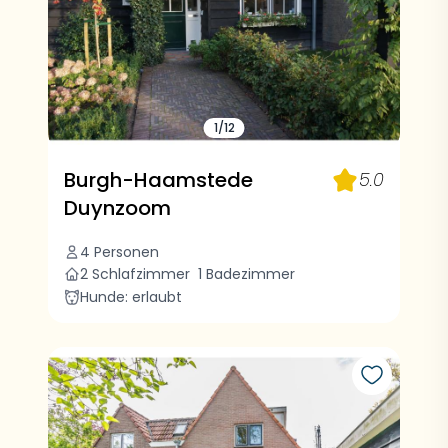
1/12
Burgh-Haamstede
5.0
Duynzoom
4 Personen
2 Schlafzimmer
1 Badezimmer
Hunde: erlaubt