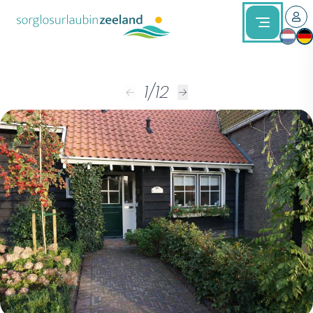
1
/
12
←
→