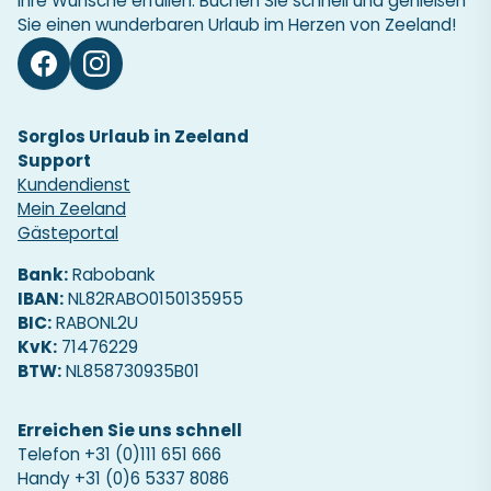
Ihre Wünsche erfüllen. Buchen Sie schnell und genießen
Sie einen wunderbaren Urlaub im Herzen von Zeeland!
Sorglos Urlaub in Zeeland
Support
Kundendienst
Mein Zeeland
Gästeportal
Bank:
Rabobank
IBAN:
NL82RABO0150135955
BIC:
RABONL2U
KvK:
71476229
BTW:
NL858730935B01
Erreichen Sie uns schnell
Telefon
+31 (0)111 651 666
Handy
+31 (0)6 5337 8086