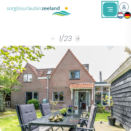
1
/
23
←
→