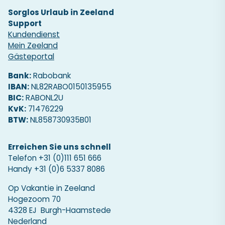
Sorglos Urlaub in Zeeland
Support
Kundendienst
Mein Zeeland
Gästeportal
Bank:
Rabobank
IBAN:
NL82RABO0150135955
BIC:
RABONL2U
KvK:
71476229
BTW:
NL858730935B01
Erreichen Sie uns schnell
Telefon
+31 (0)111 651 666
Handy
+31 (0)6 5337 8086
Op Vakantie in Zeeland
Hogezoom 70
4328 EJ Burgh-Haamstede
Nederland