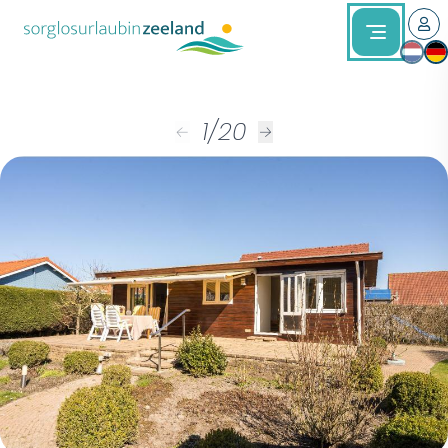
1
/
20
←
→