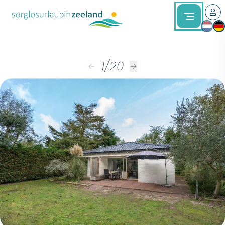
1
/
20
←
→