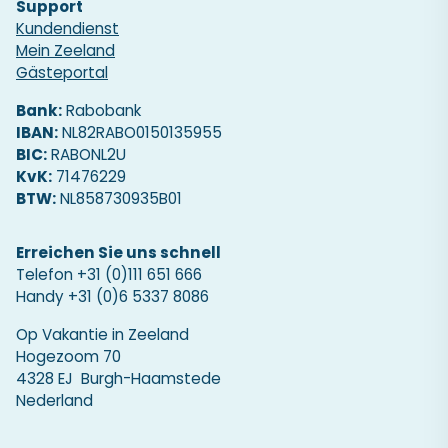
Support
Kundendienst
Mein Zeeland
Gästeportal
Bank:
Rabobank
IBAN:
NL82RABO0150135955
BIC:
RABONL2U
KvK:
71476229
BTW:
NL858730935B01
Erreichen Sie uns schnell
Telefon
+31 (0)111 651 666
Handy
+31 (0)6 5337 8086
Op Vakantie in Zeeland
Hogezoom 70
4328 EJ Burgh-Haamstede
Nederland