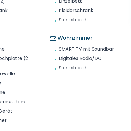
Einzelbett
(2)
•
rank
Kleiderschrank
•
Schreibtisch
•
Wohnzimmer
he
SMART TV mit Soundbar
•
ochplatte (2-
Digitales Radio/DC
•
Schreibtisch
•
owelle
k
ine
feemaschine
Gerät
her