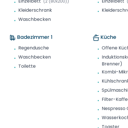
Einzelbett
Einzelbett
(2 (80x200))
•
•
Kleiderschrank
Kleidersch
•
•
Waschbecken
•
Badezimmer 1
Küche
Regendusche
Offene Küc
•
•
Waschbecken
Induktionsk
•
•
Brenner)
Toilette
•
Kombi-Mikr
•
Kühlschran
•
Spülmasch
•
Filter-Kaf
•
Nespresso 
•
Wasserkoc
•
Toaster
•