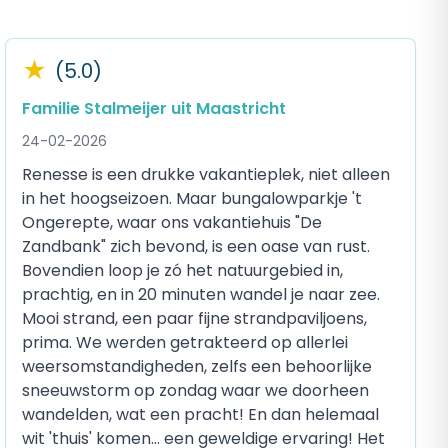
★
(5.0)
Familie Stalmeijer uit Maastricht
24-02-2026
Renesse is een drukke vakantieplek, niet alleen
in het hoogseizoen. Maar bungalowparkje 't
Ongerepte, waar ons vakantiehuis "De
Zandbank" zich bevond, is een oase van rust.
Bovendien loop je zó het natuurgebied in,
prachtig, en in 20 minuten wandel je naar zee.
Mooi strand, een paar fijne strandpaviljoens,
prima. We werden getrakteerd op allerlei
weersomstandigheden, zelfs een behoorlijke
sneeuwstorm op zondag waar we doorheen
wandelden, wat een pracht! En dan helemaal
wit 'thuis' komen... een geweldige ervaring! Het