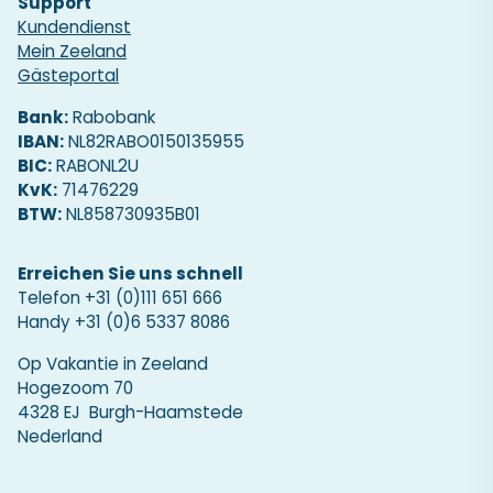
Support
Kundendienst
Mein Zeeland
Gästeportal
Bank:
Rabobank
IBAN:
NL82RABO0150135955
BIC:
RABONL2U
KvK:
71476229
BTW:
NL858730935B01
Erreichen Sie uns schnell
Telefon
+31 (0)111 651 666
Handy
+31 (0)6 5337 8086
Op Vakantie in Zeeland
Hogezoom 70
4328 EJ Burgh-Haamstede
Nederland