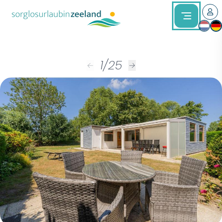
1
/
25
←
→