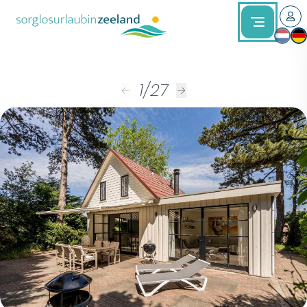
1
/
27
←
→