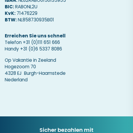
IBAN:
NL82RABO0150135955
BIC:
RABONL2U
KvK:
71476229
BTW:
NL858730935B01
Erreichen Sie uns schnell
Telefon
+31 (0)111 651 666
Handy
+31 (0)6 5337 8086
Op Vakantie in Zeeland
Hogezoom 70
4328 EJ Burgh-Haamstede
Nederland
Sicher bezahlen mit