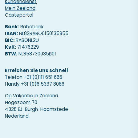
Kundendienst
Mein Zeeland
Gästeportal
Bank:
Rabobank
IBAN:
NL82RABO0150135955
BIC:
RABONL2U
KvK:
71476229
BTW:
NL858730935B01
Erreichen Sie uns schnell
Telefon
+31 (0)111 651 666
Handy
+31 (0)6 5337 8086
Op Vakantie in Zeeland
Hogezoom 70
4328 EJ Burgh-Haamstede
Nederland