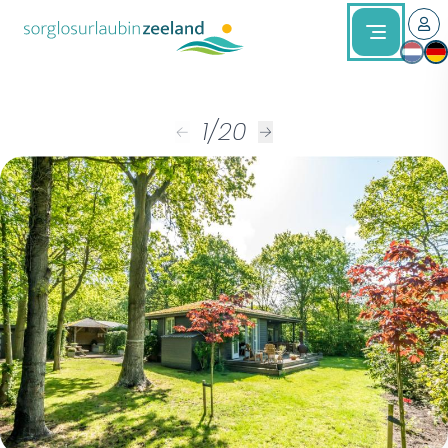
1
/
20
←
→