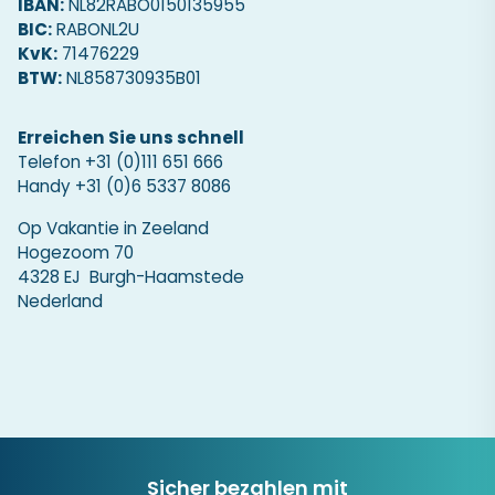
IBAN:
NL82RABO0150135955
BIC:
RABONL2U
KvK:
71476229
BTW:
NL858730935B01
Erreichen Sie uns schnell
Telefon
+31 (0)111 651 666
Handy
+31 (0)6 5337 8086
Op Vakantie in Zeeland
Hogezoom 70
4328 EJ Burgh-Haamstede
Nederland
Sicher bezahlen mit