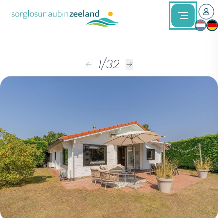
1
/
32
←
→