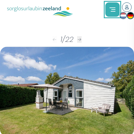
1
/
22
←
→