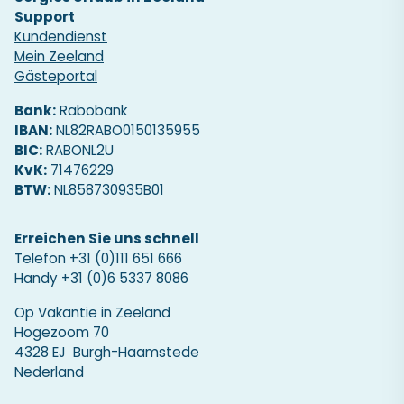
Support
Kundendienst
Mein Zeeland
Gästeportal
Bank:
Rabobank
IBAN:
NL82RABO0150135955
BIC:
RABONL2U
KvK:
71476229
BTW:
NL858730935B01
Erreichen Sie uns schnell
Telefon
+31 (0)111 651 666
Handy
+31 (0)6 5337 8086
Op Vakantie in Zeeland
Hogezoom 70
4328 EJ Burgh-Haamstede
Nederland