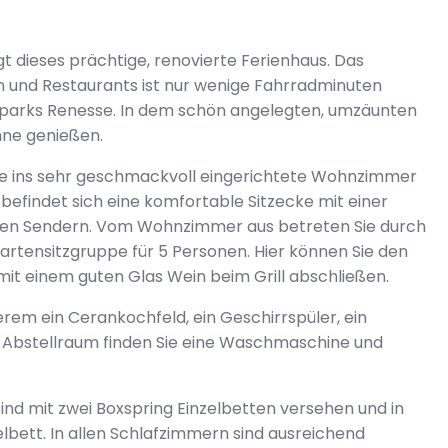
t dieses prächtige, renovierte Ferienhaus. Das
 und Restaurants ist nur wenige Fahrradminuten
chparks Renesse. In dem schön angelegten, umzäunten
nne genießen.
 Sie ins sehr geschmackvoll eingerichtete Wohnzimmer
efindet sich eine komfortable Sitzecke mit einer
schen Sendern. Vom Wohnzimmer aus betreten Sie durch
artensitzgruppe für 5 Personen. Hier können Sie den
it einem guten Glas Wein beim Grill abschließen.
rem ein Cerankochfeld, ein Geschirrspüler, ein
m Abstellraum finden Sie eine Waschmaschine und
ind mit zwei Boxspring Einzelbetten versehen und in
lbett. In allen Schlafzimmern sind ausreichend