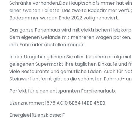
Schränke vorhanden.Das Hauptschlafzimmer hat ei
einer zweiten Toilette. Das zweite Badezimmer verf
Badezimmer wurden Ende 2022 völlig renoviert.
Das ganze Ferienhaus wird mit elektrischen Heizkörpe
dem eigenen Gelände mit mehreren Wagen parken. Im
ihre Fahrräder abstellen können.
In der Umgebung finden Sie alles für einen erfolgrei
gelegenen Supermarkt Ihre täglichen Einkäufe und f
viele Restaurants und gemütliche Läden. Auch für Natu
Steinwurf entfernt gibt es die schönsten Fahrrad- 
Perfekt für einen entspannten Familienurlaub.
Lizenznummer: 1676 AC10 8E64 14BE 45EB
Energieeffizienzklasse: F